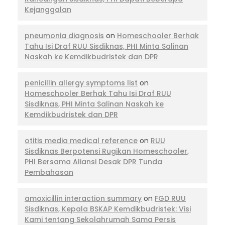
Kejanggalan
pneumonia diagnosis
on
Homeschooler Berhak
Tahu Isi Draf RUU Sisdiknas, PHI Minta Salinan
Naskah ke Kemdikbudristek dan DPR
penicillin allergy symptoms list
on
Homeschooler Berhak Tahu Isi Draf RUU
Sisdiknas, PHI Minta Salinan Naskah ke
Kemdikbudristek dan DPR
otitis media medical reference
on
RUU
Sisdiknas Berpotensi Rugikan Homeschooler,
PHI Bersama Aliansi Desak DPR Tunda
Pembahasan
amoxicillin interaction summary
on
FGD RUU
Sisdiknas, Kepala BSKAP Kemdikbudristek: Visi
Kami tentang Sekolahrumah Sama Persis