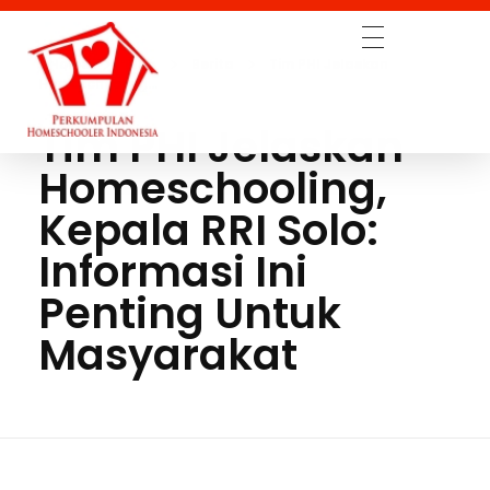
Home
Blog
Berita
Tim PHI Jelaskan
Homeschooling...
Tim PHI Jelaskan
Perkumpulan Homeschooler Indonesia (PHI)
Homeschooling,
Kepala RRI Solo:
Informasi Ini
Penting Untuk
Masyarakat