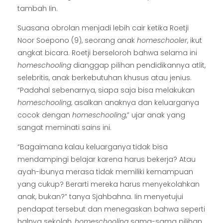
tambah Iin.
Suasana obrolan menjadi lebih cair ketika Roetji
Noor Soepono (9), seorang anak
homeschooler
, ikut
angkat bicara. Roetji berseloroh bahwa selama ini
homeschooling
dianggap pilihan pendidikannya atlit,
selebritis, anak berkebutuhan khusus atau jenius.
“Padahal sebenarnya, siapa saja bisa melakukan
homeschooling
, asalkan anaknya dan keluarganya
cocok dengan
homeschooling
,” ujar anak yang
sangat meminati sains ini.
“Bagaimana kalau keluarganya tidak bisa
mendampingi belajar karena harus bekerja? Atau
ayah-ibunya merasa tidak memiliki kemampuan
yang cukup? Berarti mereka harus menyekolahkan
anak, bukan?” tanya Sjahbahna. Iin menyetujui
pendapat tersebut dan menegaskan bahwa seperti
halnya sekolah,
homeschooling
sama-sama pilihan,