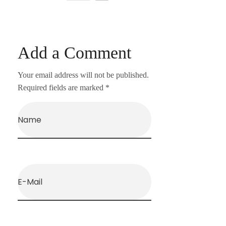
Add a Comment
Your email address will not be published.
Required fields are marked *
Name
E-Mail