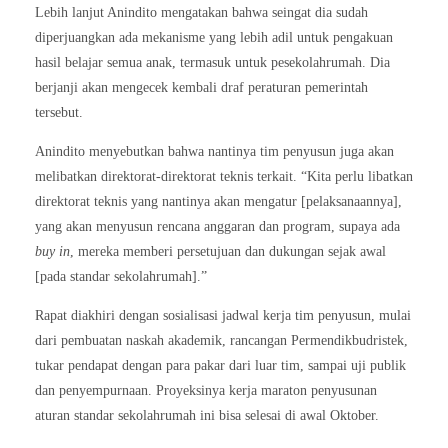
Lebih lanjut Anindito mengatakan bahwa seingat dia sudah
diperjuangkan ada mekanisme yang lebih adil untuk pengakuan
hasil belajar semua anak, termasuk untuk pesekolahrumah. Dia
berjanji akan mengecek kembali draf peraturan pemerintah
tersebut.
Anindito menyebutkan bahwa nantinya tim penyusun juga akan
melibatkan direktorat-direktorat teknis terkait. “Kita perlu libatkan
direktorat teknis yang nantinya akan mengatur [pelaksanaannya],
yang akan menyusun rencana anggaran dan program, supaya ada
buy in
, mereka memberi persetujuan dan dukungan sejak awal
[pada standar sekolahrumah].”
Rapat diakhiri dengan sosialisasi jadwal kerja tim penyusun, mulai
dari pembuatan naskah akademik, rancangan Permendikbudristek,
tukar pendapat dengan para pakar dari luar tim, sampai uji publik
dan penyempurnaan. Proyeksinya kerja maraton penyusunan
aturan standar sekolahrumah ini bisa selesai di awal Oktober.