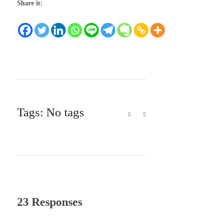
Share it:
Tags: No tags
23 Responses