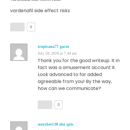
vardenafil side effect risks
0
tropicana77 gacor
July 29, 2026 at 7:44 am
Thank you for the good writeup. It in
fact was a amusement account it.
Look advanced to far added
agreeable from you! By the way,
how can we communicate?
0
storybet138 slot qris