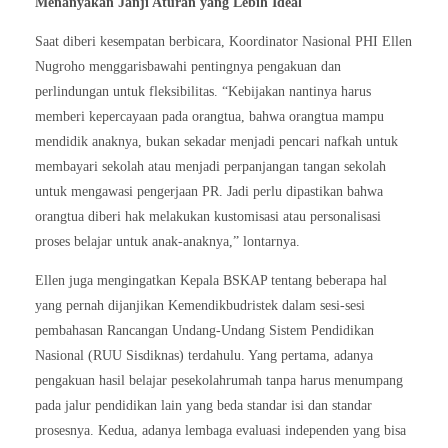
Menanyakan Janji Aturan yang Lebih Ideal
Saat diberi kesempatan berbicara, Koordinator Nasional PHI Ellen
Nugroho menggarisbawahi pentingnya pengakuan dan
perlindungan untuk fleksibilitas. “Kebijakan nantinya harus
memberi kepercayaan pada orangtua, bahwa orangtua mampu
mendidik anaknya, bukan sekadar menjadi pencari nafkah untuk
membayari sekolah atau menjadi perpanjangan tangan sekolah
untuk mengawasi pengerjaan PR. Jadi perlu dipastikan bahwa
orangtua diberi hak melakukan kustomisasi atau personalisasi
proses belajar untuk anak-anaknya,” lontarnya.
Ellen juga mengingatkan Kepala BSKAP tentang beberapa hal
yang pernah dijanjikan Kemendikbudristek dalam sesi-sesi
pembahasan Rancangan Undang-Undang Sistem Pendidikan
Nasional (RUU Sisdiknas) terdahulu. Yang pertama, adanya
pengakuan hasil belajar pesekolahrumah tanpa harus menumpang
pada jalur pendidikan lain yang beda standar isi dan standar
prosesnya. Kedua, adanya lembaga evaluasi independen yang bisa