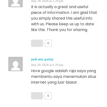
July 29, 2026 at 2:20 pm
It is actually a great and useful
piece of information. I am glad that
you simply shared this useful info
with us. Please keep us up to date
like this. Thank you for sharing.
0
judi mix parlay
July 29, 2026 at 9:29 pm
Hore google adalah raja saya yang
membantu saya menemukan situs
internet yang luar biasa! .
0