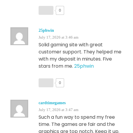
0
25phwin
July 17, 2026 at 3:46 am
Solid gaming site with great
customer support. They helped me
with my deposit in minutes. Five
stars from me.
25phwin
0
cardtimegames
July 17, 2026 at 3:47 am
Such a fun way to spend my free
time. The games are fair and the
graphics are top notch. Keep it up.