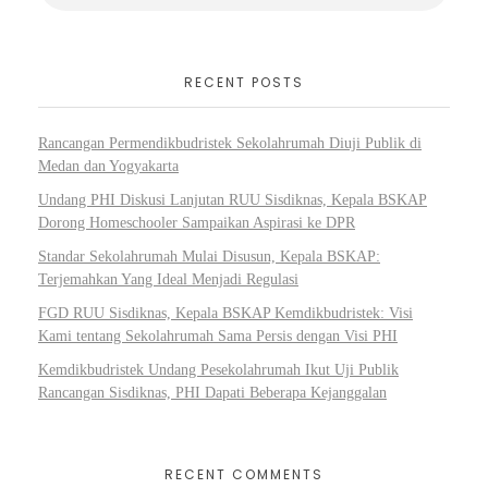
RECENT POSTS
Rancangan Permendikbudristek Sekolahrumah Diuji Publik di
Medan dan Yogyakarta
Undang PHI Diskusi Lanjutan RUU Sisdiknas, Kepala BSKAP
Dorong Homeschooler Sampaikan Aspirasi ke DPR
Standar Sekolahrumah Mulai Disusun, Kepala BSKAP:
Terjemahkan Yang Ideal Menjadi Regulasi
FGD RUU Sisdiknas, Kepala BSKAP Kemdikbudristek: Visi
Kami tentang Sekolahrumah Sama Persis dengan Visi PHI
Kemdikbudristek Undang Pesekolahrumah Ikut Uji Publik
Rancangan Sisdiknas, PHI Dapati Beberapa Kejanggalan
RECENT COMMENTS