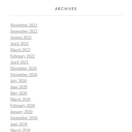
ARCHIVES
November 2022
September 2022
August 2022
April 2022
March 2022
February 2022
April 2021
December 2020
November 2020
July 2020
June 2020
May 2020
March 2020
February 2020
January 2020
September 2018
June 2018
March 2018