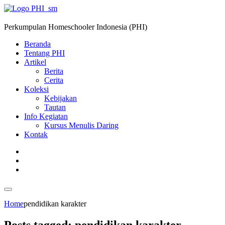
Perkumpulan Homeschooler Indonesia (PHI)
Beranda
Tentang PHI
Artikel
Berita
Cerita
Koleksi
Kebijakan
Tautan
Info Kegiatan
Kursus Menulis Daring
Kontak
Home
pendidikan karakter
Posts tagged: pendidikan karakter