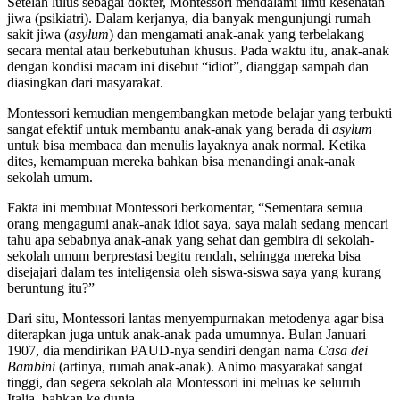
Setelah lulus sebagai dokter, Montessori mendalami ilmu kesehatan
jiwa (psikiatri). Dalam kerjanya, dia banyak mengunjungi rumah
sakit jiwa (
asylum
) dan mengamati anak-anak yang terbelakang
secara mental atau berkebutuhan khusus. Pada waktu itu, anak-anak
dengan kondisi macam ini disebut “idiot”, dianggap sampah dan
diasingkan dari masyarakat.
Montessori kemudian mengembangkan metode belajar yang terbukti
sangat efektif untuk membantu anak-anak yang berada di
asylum
untuk bisa membaca dan menulis layaknya anak normal. Ketika
dites, kemampuan mereka bahkan bisa menandingi anak-anak
sekolah umum.
Fakta ini membuat Montessori berkomentar, “Sementara semua
orang mengagumi anak-anak idiot saya, saya malah sedang mencari
tahu apa sebabnya anak-anak yang sehat dan gembira di sekolah-
sekolah umum berprestasi begitu rendah, sehingga mereka bisa
disejajari dalam tes inteligensia oleh siswa-siswa saya yang kurang
beruntung itu?”
Dari situ, Montessori lantas menyempurnakan metodenya agar bisa
diterapkan juga untuk anak-anak pada umumnya. Bulan Januari
1907, dia mendirikan PAUD-nya sendiri dengan nama
Casa dei
Bambini
(artinya, rumah anak-anak). Animo masyarakat sangat
tinggi, dan segera sekolah ala Montessori ini meluas ke seluruh
Italia, bahkan ke dunia.