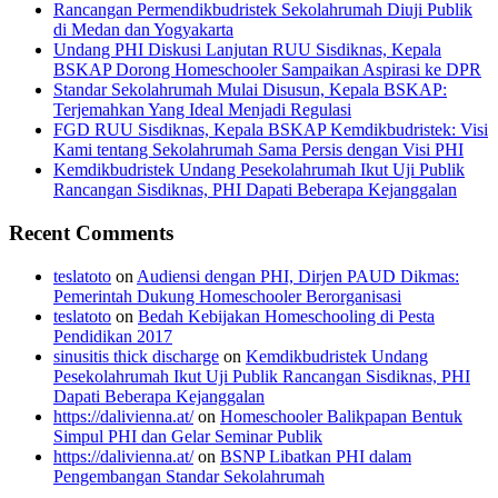
Rancangan Permendikbudristek Sekolahrumah Diuji Publik
di Medan dan Yogyakarta
Undang PHI Diskusi Lanjutan RUU Sisdiknas, Kepala
BSKAP Dorong Homeschooler Sampaikan Aspirasi ke DPR
Standar Sekolahrumah Mulai Disusun, Kepala BSKAP:
Terjemahkan Yang Ideal Menjadi Regulasi
FGD RUU Sisdiknas, Kepala BSKAP Kemdikbudristek: Visi
Kami tentang Sekolahrumah Sama Persis dengan Visi PHI
Kemdikbudristek Undang Pesekolahrumah Ikut Uji Publik
Rancangan Sisdiknas, PHI Dapati Beberapa Kejanggalan
Recent Comments
teslatoto
on
Audiensi dengan PHI, Dirjen PAUD Dikmas:
Pemerintah Dukung Homeschooler Berorganisasi
teslatoto
on
Bedah Kebijakan Homeschooling di Pesta
Pendidikan 2017
sinusitis thick discharge
on
Kemdikbudristek Undang
Pesekolahrumah Ikut Uji Publik Rancangan Sisdiknas, PHI
Dapati Beberapa Kejanggalan
https://dalivienna.at/
on
Homeschooler Balikpapan Bentuk
Simpul PHI dan Gelar Seminar Publik
https://dalivienna.at/
on
BSNP Libatkan PHI dalam
Pengembangan Standar Sekolahrumah