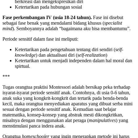
berkreasi dan mengekspresikan diri
Ketertarikan pada hubungan sosial
Fase perkembangan IV (usia 18-24 tahun).
Fase ini disebut
sebagai fase benak yang mendalami bidang khusus (
specialist
mind
). Semboyannya adalah “bagaimana aku bisa membantumu”.
Periode sensitif dalam fase ini meliputi:
Ketertarikan pada pengetahuan tentang diri sendiri (
self-
knowledge
) dan aktualisasi diri (
self-realization
)
Ketertarikan untuk menjadi independen dalam hal moral dan
spirtual.
***
Tugas orangtua praktisi Montessori adalah bersikap peka terhadap
isyarat-isyarat periode sensitif anak. Contohnya, di usia 0-6 tahun,
anak suka yang kongkrit-kongkrit dan tertarik pada benda-benda
kecil, maka orangtua menyediakan aparatus yang dibuat serba mini
sesuai dengan periode sensitif anak. Kemudian saat belajar
matematika, konsep-konsep yang abstrak mesti dikongkritkan,
misalnya dengan menggunakan alat peraga (
manipulatives
) yang
menstimulasi panca indera anak.
Orangtua
homeschooler
yang ingin menerapkan metode ini harus