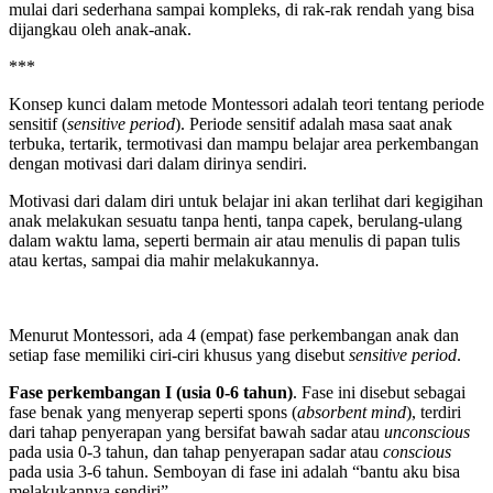
mulai dari sederhana sampai kompleks, di rak-rak rendah yang bisa
dijangkau oleh anak-anak.
***
Konsep kunci dalam metode Montessori adalah teori tentang periode
sensitif (
sensitive period
). Periode sensitif adalah masa saat anak
terbuka, tertarik, termotivasi dan mampu belajar area perkembangan
dengan motivasi dari dalam dirinya sendiri.
Motivasi dari dalam diri untuk belajar ini akan terlihat dari kegigihan
anak melakukan sesuatu tanpa henti, tanpa capek, berulang-ulang
dalam waktu lama, seperti bermain air atau menulis di papan tulis
atau kertas, sampai dia mahir melakukannya.
Menurut Montessori, ada 4 (empat) fase perkembangan anak dan
setiap fase memiliki ciri-ciri khusus yang disebut
sensitive period
.
Fase perkembangan I (usia 0-6 tahun)
. Fase ini disebut sebagai
fase benak yang menyerap seperti spons (
absorbent mind
), terdiri
dari tahap penyerapan yang bersifat bawah sadar atau
unconscious
pada usia 0-3 tahun, dan tahap penyerapan sadar atau
conscious
pada usia 3-6 tahun. Semboyan di fase ini adalah “bantu aku bisa
melakukannya sendiri”.