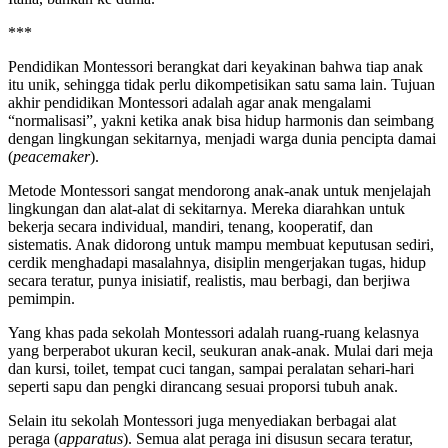
***
Pendidikan Montessori berangkat dari keyakinan bahwa tiap anak
itu unik, sehingga tidak perlu dikompetisikan satu sama lain. Tujuan
akhir pendidikan Montessori adalah agar anak mengalami
“normalisasi”, yakni ketika anak bisa hidup harmonis dan seimbang
dengan lingkungan sekitarnya, menjadi warga dunia pencipta damai
(
peacemaker
).
Metode Montessori sangat mendorong anak-anak untuk menjelajah
lingkungan dan alat-alat di sekitarnya. Mereka diarahkan untuk
bekerja secara individual, mandiri, tenang, kooperatif, dan
sistematis. Anak didorong untuk mampu membuat keputusan sediri,
cerdik menghadapi masalahnya, disiplin mengerjakan tugas, hidup
secara teratur, punya inisiatif, realistis, mau berbagi, dan berjiwa
pemimpin.
Yang khas pada sekolah Montessori adalah ruang-ruang kelasnya
yang berperabot ukuran kecil, seukuran anak-anak. Mulai dari meja
dan kursi, toilet, tempat cuci tangan, sampai peralatan sehari-hari
seperti sapu dan pengki dirancang sesuai proporsi tubuh anak.
Selain itu sekolah Montessori juga menyediakan berbagai alat
peraga (
apparatus
). Semua alat peraga ini disusun secara teratur,