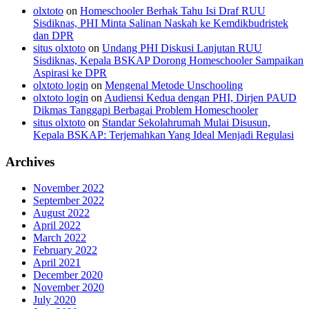
olxtoto
on
Homeschooler Berhak Tahu Isi Draf RUU
Sisdiknas, PHI Minta Salinan Naskah ke Kemdikbudristek
dan DPR
situs olxtoto
on
Undang PHI Diskusi Lanjutan RUU
Sisdiknas, Kepala BSKAP Dorong Homeschooler Sampaikan
Aspirasi ke DPR
olxtoto login
on
Mengenal Metode Unschooling
olxtoto login
on
Audiensi Kedua dengan PHI, Dirjen PAUD
Dikmas Tanggapi Berbagai Problem Homeschooler
situs olxtoto
on
Standar Sekolahrumah Mulai Disusun,
Kepala BSKAP: Terjemahkan Yang Ideal Menjadi Regulasi
Archives
November 2022
September 2022
August 2022
April 2022
March 2022
February 2022
April 2021
December 2020
November 2020
July 2020