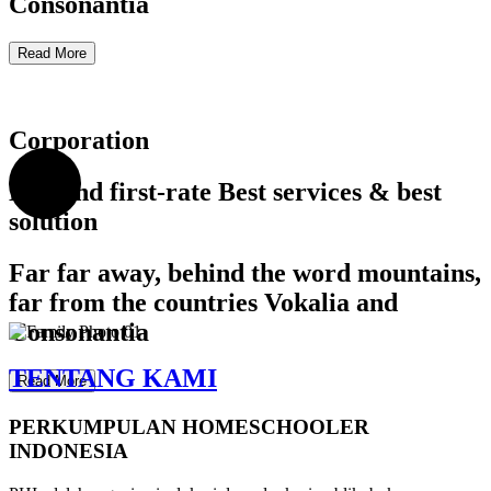
Consonantia
Read More
Corporation
Demand first-rate Best services & best
solution
Far far away, behind the word mountains,
far from the countries Vokalia and
Consonantia
TENTANG KAMI
Read More
PERKUMPULAN HOMESCHOOLER
INDONESIA