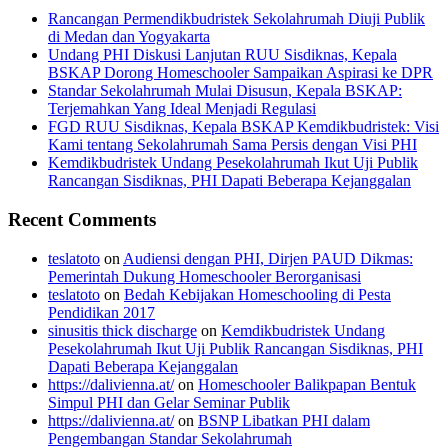
Rancangan Permendikbudristek Sekolahrumah Diuji Publik
di Medan dan Yogyakarta
Undang PHI Diskusi Lanjutan RUU Sisdiknas, Kepala
BSKAP Dorong Homeschooler Sampaikan Aspirasi ke DPR
Standar Sekolahrumah Mulai Disusun, Kepala BSKAP:
Terjemahkan Yang Ideal Menjadi Regulasi
FGD RUU Sisdiknas, Kepala BSKAP Kemdikbudristek: Visi
Kami tentang Sekolahrumah Sama Persis dengan Visi PHI
Kemdikbudristek Undang Pesekolahrumah Ikut Uji Publik
Rancangan Sisdiknas, PHI Dapati Beberapa Kejanggalan
Recent Comments
teslatoto
on
Audiensi dengan PHI, Dirjen PAUD Dikmas:
Pemerintah Dukung Homeschooler Berorganisasi
teslatoto
on
Bedah Kebijakan Homeschooling di Pesta
Pendidikan 2017
sinusitis thick discharge
on
Kemdikbudristek Undang
Pesekolahrumah Ikut Uji Publik Rancangan Sisdiknas, PHI
Dapati Beberapa Kejanggalan
https://dalivienna.at/
on
Homeschooler Balikpapan Bentuk
Simpul PHI dan Gelar Seminar Publik
https://dalivienna.at/
on
BSNP Libatkan PHI dalam
Pengembangan Standar Sekolahrumah