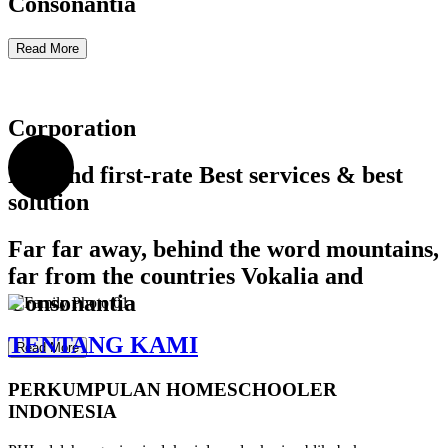
Consonantia
Read More
Corporation
Demand first-rate Best services & best
solution
Far far away, behind the word mountains,
far from the countries Vokalia and
Consonantia
TENTANG KAMI
Read More
PERKUMPULAN HOMESCHOOLER
INDONESIA