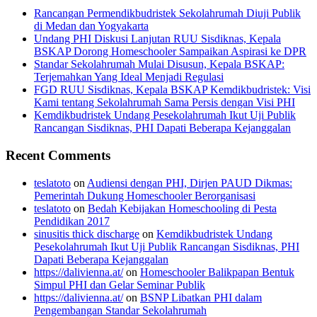
Rancangan Permendikbudristek Sekolahrumah Diuji Publik
di Medan dan Yogyakarta
Undang PHI Diskusi Lanjutan RUU Sisdiknas, Kepala
BSKAP Dorong Homeschooler Sampaikan Aspirasi ke DPR
Standar Sekolahrumah Mulai Disusun, Kepala BSKAP:
Terjemahkan Yang Ideal Menjadi Regulasi
FGD RUU Sisdiknas, Kepala BSKAP Kemdikbudristek: Visi
Kami tentang Sekolahrumah Sama Persis dengan Visi PHI
Kemdikbudristek Undang Pesekolahrumah Ikut Uji Publik
Rancangan Sisdiknas, PHI Dapati Beberapa Kejanggalan
Recent Comments
teslatoto
on
Audiensi dengan PHI, Dirjen PAUD Dikmas:
Pemerintah Dukung Homeschooler Berorganisasi
teslatoto
on
Bedah Kebijakan Homeschooling di Pesta
Pendidikan 2017
sinusitis thick discharge
on
Kemdikbudristek Undang
Pesekolahrumah Ikut Uji Publik Rancangan Sisdiknas, PHI
Dapati Beberapa Kejanggalan
https://dalivienna.at/
on
Homeschooler Balikpapan Bentuk
Simpul PHI dan Gelar Seminar Publik
https://dalivienna.at/
on
BSNP Libatkan PHI dalam
Pengembangan Standar Sekolahrumah