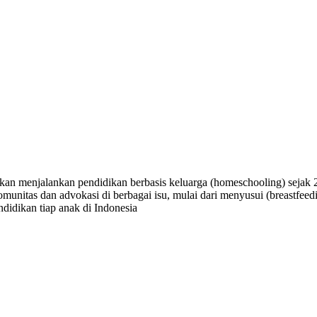
n menjalankan pendidikan berbasis keluarga (homeschooling) sejak 200
nitas dan advokasi di berbagai isu, mulai dari menyusui (breastfeed
didikan tiap anak di Indonesia