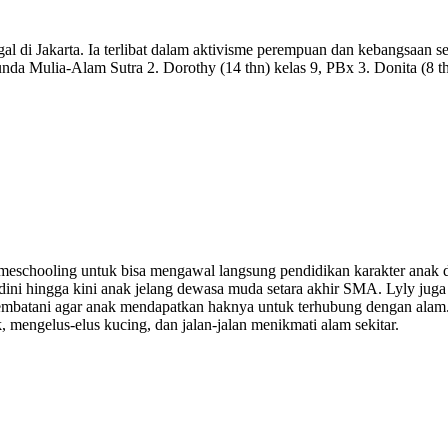
nggal di Jakarta. Ia terlibat dalam aktivisme perempuan dan kebangsaan
unda Mulia-Alam Sutra 2. Dorothy (14 thn) kelas 9, PBx 3. Donita (8
meschooling untuk bisa mengawal langsung pendidikan karakter anak 
ini hingga kini anak jelang dewasa muda setara akhir SMA. Lyly juga 
embatani agar anak mendapatkan haknya untuk terhubung dengan alam.
engelus-elus kucing, dan jalan-jalan menikmati alam sekitar.