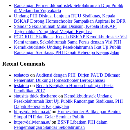
Rancangan Permendikbudristek Sekolahrumah Diuji Publik
di Medan dan Yogyakarta
Undang PHI Diskusi Lanjutan RUU Sisdiknas, Kepala
BSKAP Dorong Homeschooler Sampaikan Aspirasi ke DPR
Standar Sekolahrumah Mulai Disusun, Kepala BSKAP:
Terjemahkan Yang Ideal Menjadi Regulasi
FGD RUU Sisdiknas, Kepala BSKAP Kemdikbudristek: Visi
Kami tentang Sekolahrumah Sama Persis dengan Visi PHI
Kemdikbudristek Undang Pesekolahrumah Ikut Uji Publik
Rancangan Sisdiknas, PHI Dapati Beberapa Kejanggalan
Recent Comments
teslatoto
on
Audiensi dengan PHI, Dirjen PAUD Dikmas:
Pemerintah Dukung Homeschooler Berorganisasi
teslatoto
on
Bedah Kebijakan Homeschooling di Pesta
Pendidikan 2017
sinusitis thick discharge
on
Kemdikbudristek Undang
Pesekolahrumah Ikut Uji Publik Rancangan Sisdiknas, PHI
Dapati Beberapa Kejanggalan
https://dalivienna.at/
on
Homeschooler Balikpapan Bentuk
Simpul PHI dan Gelar Seminar Publik
https://dalivienna.at/
on
BSNP Libatkan PHI dalam
Pengembangan Standar Sekolahrumah