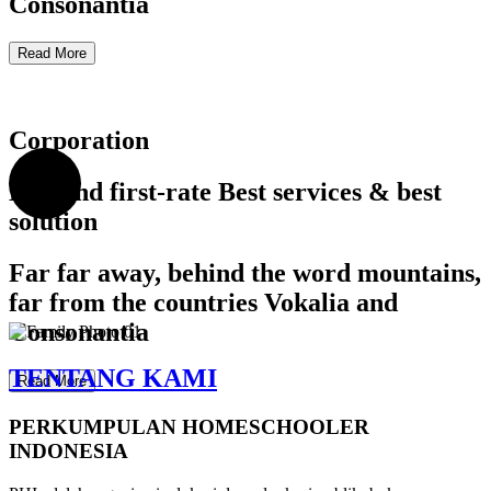
Consonantia
Read More
Corporation
Demand first-rate Best services & best
solution
Far far away, behind the word mountains,
far from the countries Vokalia and
Consonantia
TENTANG KAMI
Read More
PERKUMPULAN HOMESCHOOLER
INDONESIA