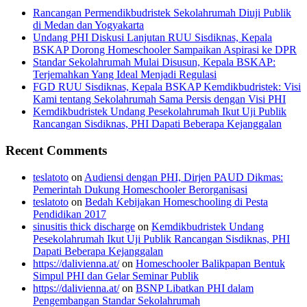
Rancangan Permendikbudristek Sekolahrumah Diuji Publik
di Medan dan Yogyakarta
Undang PHI Diskusi Lanjutan RUU Sisdiknas, Kepala
BSKAP Dorong Homeschooler Sampaikan Aspirasi ke DPR
Standar Sekolahrumah Mulai Disusun, Kepala BSKAP:
Terjemahkan Yang Ideal Menjadi Regulasi
FGD RUU Sisdiknas, Kepala BSKAP Kemdikbudristek: Visi
Kami tentang Sekolahrumah Sama Persis dengan Visi PHI
Kemdikbudristek Undang Pesekolahrumah Ikut Uji Publik
Rancangan Sisdiknas, PHI Dapati Beberapa Kejanggalan
Recent Comments
teslatoto
on
Audiensi dengan PHI, Dirjen PAUD Dikmas:
Pemerintah Dukung Homeschooler Berorganisasi
teslatoto
on
Bedah Kebijakan Homeschooling di Pesta
Pendidikan 2017
sinusitis thick discharge
on
Kemdikbudristek Undang
Pesekolahrumah Ikut Uji Publik Rancangan Sisdiknas, PHI
Dapati Beberapa Kejanggalan
https://dalivienna.at/
on
Homeschooler Balikpapan Bentuk
Simpul PHI dan Gelar Seminar Publik
https://dalivienna.at/
on
BSNP Libatkan PHI dalam
Pengembangan Standar Sekolahrumah