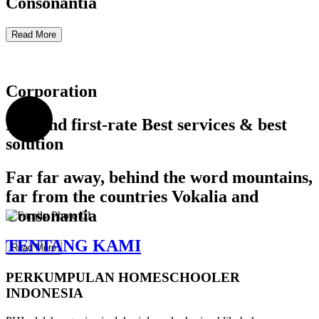
Consonantia
Read More
Corporation
Demand first-rate Best services & best
solution
Far far away, behind the word mountains,
far from the countries Vokalia and
Consonantia
TENTANG KAMI
Read More
PERKUMPULAN HOMESCHOOLER
INDONESIA