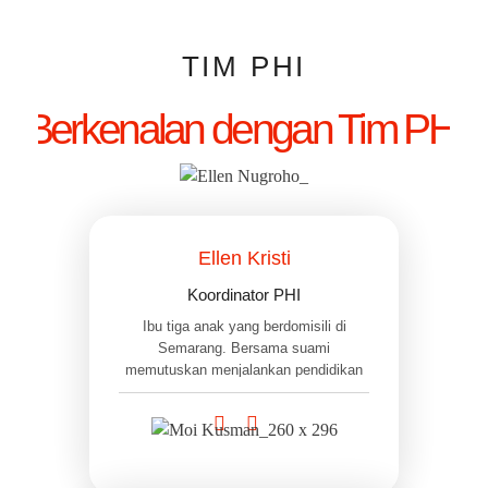
TIM PHI
Berkenalan dengan Tim PHI
Ellen Kristi
Koordinator PHI
Ibu tiga anak yang berdomisili di
Semarang. Bersama suami
memutuskan menjalankan pendidikan
berbasis keluarga (homeschooling)
sejak 2007. Berlatar belakang ilmu
hukum dan filsafat, saat ini Ellen
mencurahkan waktu dan energi untuk
melakukan pengorganisasian