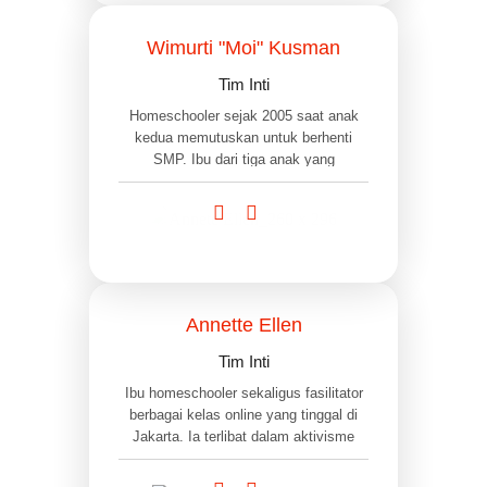
komunitas dan advokasi di berbagai
isu, mulai dari menyusui
Wimurti "Moi" Kusman
(breastfeeding), kebebasan beragama
dan keyakinan, keadilan iklim dan
Tim Inti
lingkungan, juga penguatan peran
Homeschooler sejak 2005 saat anak
keluarga dalam pemenuhan hak
kedua memutuskan untuk berhenti
pendidikan tiap anak di Indonesia
SMP. Ibu dari tiga anak yang
semuanya homeschooler. Anak
pertama dan kedua pernah SMA dan
SMP dan memutuskan homeschooling.
Sekarang mereka sudah bekerja
setelah tamat kuliah. Anak ketiga sama
sekali tidak pernah sekolah dan
sekarang sudah kuliah.
Annette Ellen
Tim Inti
Ibu homeschooler sekaligus fasilitator
berbagai kelas online yang tinggal di
Jakarta. Ia terlibat dalam aktivisme
perempuan dan kebangsaan sejak
2024 dan suka membaca, menulis