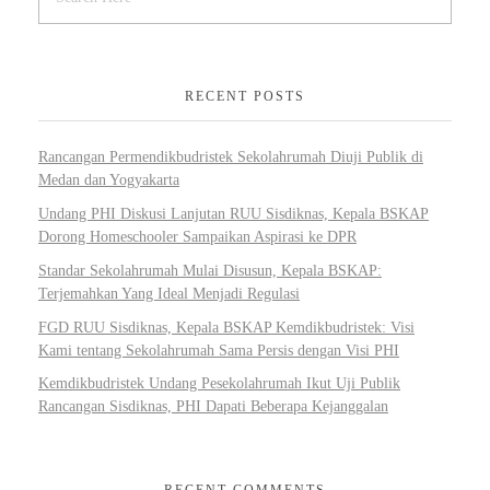
RECENT POSTS
Rancangan Permendikbudristek Sekolahrumah Diuji Publik di
Medan dan Yogyakarta
Undang PHI Diskusi Lanjutan RUU Sisdiknas, Kepala BSKAP
Dorong Homeschooler Sampaikan Aspirasi ke DPR
Standar Sekolahrumah Mulai Disusun, Kepala BSKAP:
Terjemahkan Yang Ideal Menjadi Regulasi
FGD RUU Sisdiknas, Kepala BSKAP Kemdikbudristek: Visi
Kami tentang Sekolahrumah Sama Persis dengan Visi PHI
Kemdikbudristek Undang Pesekolahrumah Ikut Uji Publik
Rancangan Sisdiknas, PHI Dapati Beberapa Kejanggalan