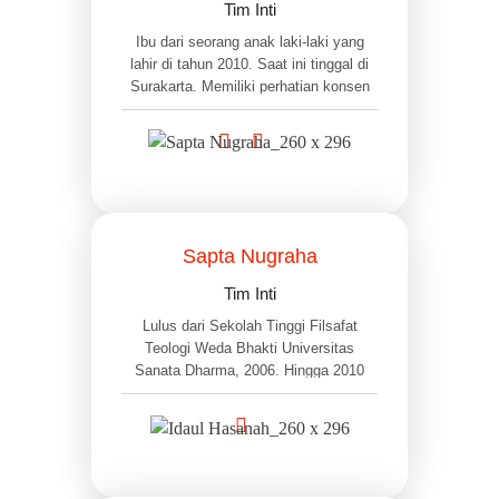
Tim Inti
Ibu dari seorang anak laki-laki yang
lahir di tahun 2010. Saat ini tinggal di
Surakarta. Memiliki perhatian konsen
pada isu anak dan perdamaian,
termasuk hak akan pendidikan yang
berkualitas. Sebagian besar
pekerjaannya berhubungan dengan
media alternatif. Sejak 2019 bergabung
dengan Tim Inti PHI sampai sekarang.
Sapta Nugraha
Tim Inti
Lulus dari Sekolah Tinggi Filsafat
Teologi Weda Bhakti Universitas
Sanata Dharma, 2006. Hingga 2010
bekerja sebagai editor di beberapa
penerbitan. . Saat ini menekuni usaha
mandiri sekaligus menjadi Puppeteer
dan Puppet Crafter di Aniwayang
Studio. Tinggal di Sleman, Yogya